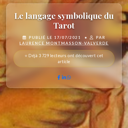
Le langage symbolique du
Tarot
PUBLIÉ LE 17/07/2021
•
PAR
LAURENCE MONTMASSON-VALVERDE
⭐ Déjà 3 729 lecteurs ont découvert cet
article