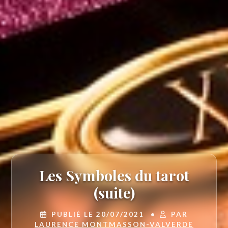
Les Symboles du tarot
(suite)
PUBLIÉ LE 20/07/2021
•
PAR
LAURENCE MONTMASSON-VALVERDE