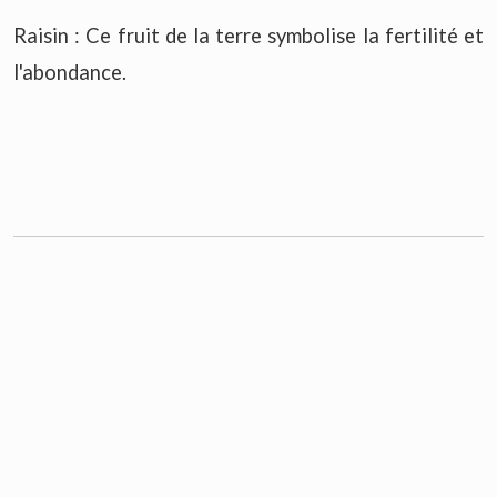
Raisin : Ce fruit de la terre symbolise la fertilité et
l'abondance.
Marteau : Cela représente un appel ou
l'achèvement d'une tâche. Le marteau peut parfois
signifier être énergique pour terminer une tâche.