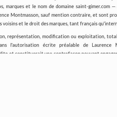
ogos, marques et le nom de domaine saint-gimer.com — 
ence Montmasson, sauf mention contraire, et sont pro
ts voisins et le droit des marques, tant français qu'inte
n, représentation, modification ou exploitation, total
ans l'autorisation écrite préalable de Laurence
dite et constituerait une contrefaçon pouvant engager
e son auteur.
personnelles (RGPD)
recueillies via les formulaires du site sont destinées 
Gimer, à des fins de gestion des demandes et d
Règlement général sur la protection des données (RG
Libertés », vous disposez d'un droit d'accès, de 