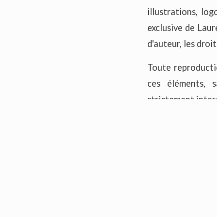
illustrations, l
exclusive de Laur
d'auteur, les droi
Toute reproductio
ces éléments, s
strictement inter
civile et pénale d
Données 
Les informations 
Boutique Saint-
Conformément au 
Informatique et 