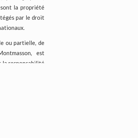
sont la propriété
tégés par le droit
rnationaux.
e ou partielle, de
 Montmasson, est
 la responsabilité
exclusivement à la
e communication.
PD) et à la loi «
rectification, de