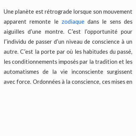
Une planète est rétrograde lorsque son mouvement
apparent remonte le
zodiaque
dans le sens des
aiguilles d’une montre. C’est l’opportunité pour
l’individu de passer d’un niveau de conscience à un
autre. C’est la porte par où les habitudes du passé,
les conditionnements imposés par la tradition et les
automatismes de la vie inconsciente surgissent
avec force. Ordonnées à la conscience, ces mises en
lumière se libèrent et peuvent disparaître au profit
d’un emploi plus conscient et individualisé des
potentiels planétaires. C’est s’astreindre à une
prise de conscience que nos habitudes ont étouffé
par la peur.