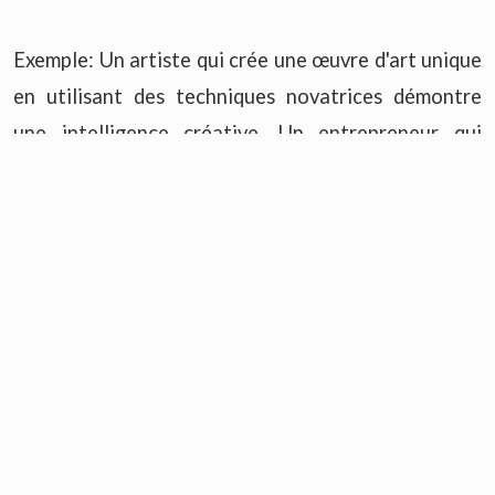
Exemple: Un artiste qui crée une œuvre d'art unique
en utilisant des techniques novatrices démontre
une intelligence créative. Un entrepreneur qui
développe une nouvelle solution à un problème de
marché utilise cette forme d'intelligence.
L’INTELLIGENCE SPIRITUELLE