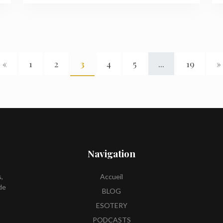
«
1
2
3
4
5
...
19
»
Navigation
s,
Accueil
de
BLOG
ESOTERY
PODCASTS