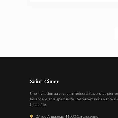
Saint-Gimer
Une invitation au voyage intérieur à travers les pierre
les encens et la spiritualité. Retrouvez-nous au cœur 
la bastide.
27 rue Armagnac, 11000 Carcassonne