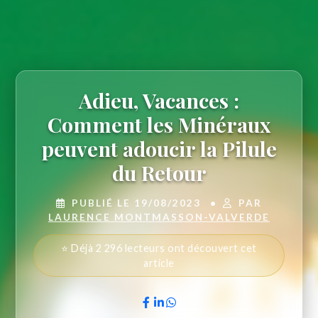
Adieu, Vacances :
Comment les Minéraux
peuvent adoucir la Pilule
du Retour
PUBLIÉ LE 19/08/2023
•
PAR
LAURENCE MONTMASSON-VALVERDE
⭐ Déjà 2 296 lecteurs ont découvert cet
article