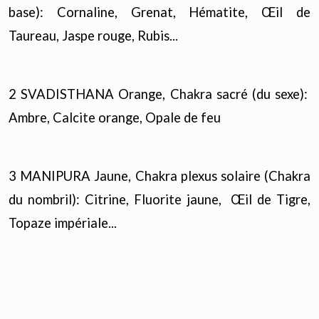
base): Cornaline, Grenat, Hématite, Œil de
Taureau, Jaspe rouge, Rubis...
2 SVADISTHANA Orange, Chakra sacré (du sexe):
Ambre, Calcite orange, Opale de feu
3 MANIPURA Jaune, Chakra plexus solaire (Chakra
du nombril): Citrine, Fluorite jaune, Œil de Tigre,
Topaze impériale...
4 ANAHATA Vert/Rose/Or, Chakra du cœur:
Amazonite, Aventurine, Chrysocolle, Chrysoprase...