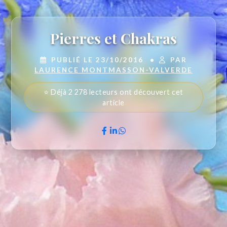
Pierres et Chakras
PUBLIÉ LE 23/10/2016
•
PAR
LAURENCE MONTMASSON-VALVERDE
⭐ Déjà 2 278 lecteurs ont découvert cet
article