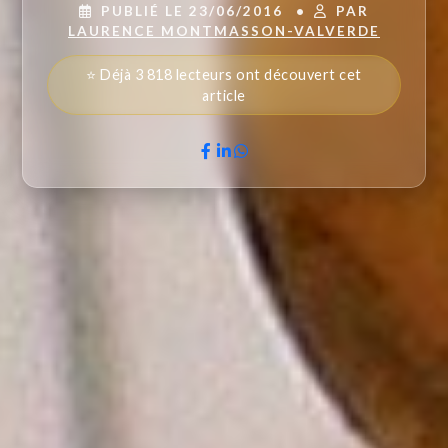
PUBLIÉ LE 23/06/2016
•
PAR
LAURENCE MONTMASSON-VALVERDE
⭐ Déjà 3 818 lecteurs ont découvert cet
article