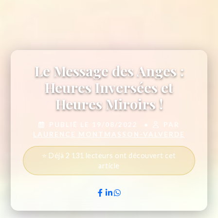
Le Message des Anges :
Heures Inversées et
Heures Miroirs !
PUBLIÉ LE 19/08/2022
•
PAR
LAURENCE MONTMASSON-VALVERDE
⭐ Déjà 2 131 lecteurs ont découvert cet
article