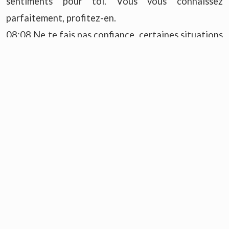
sentiments pour toi. Vous vous connaissez
parfaitement, profitez-en.
08:08 Ne te fais pas confiance, certaines situations
pourraient se retourner contre toi. Vous êtes
proche d'un grand changement.
09:09 Vous entamez une belle amitié. Il faut
arrêter d'être moins vaniteux.
10:10 Quelqu'un a le béguin pour toi. Il faut
emprunter les bons chemins.
11:11 Tu aimes trop quelqu'un et tu risques de
souffrir. Vous devez faire attention à ne pas blesser
ceux qui vous entourent.
12h12 Est le moment idéal pour faire un vœu. Tu
sais profiter des situations, il faut en profiter.