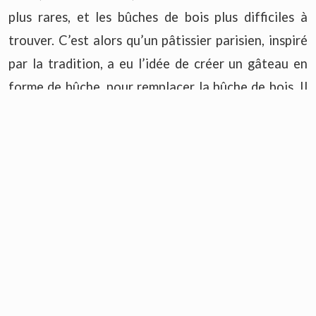
plus rares, et les bûches de bois plus difficiles à
trouver. C’est alors qu’un pâtissier parisien, inspiré
par la tradition, a eu l’idée de créer un gâteau en
forme de bûche, pour remplacer la bûche de bois. Il
a utilisé une génoise, qu’il a roulée et fourrée de
crème au beurre. Il a ensuite recouvert le gâteau de
la même crème, qu’il a striée à la fourchette pour
imiter l’écorce. Il a ajouté des décorations en sucre
ou en chocolat, pour évoquer les champignons, les
feuilles ou les fruits qui poussent sur les bûches. Il a
ainsi inventé la bûche de Noël que l’on connaît
aujourd’hui, et qui a connu un grand succès.