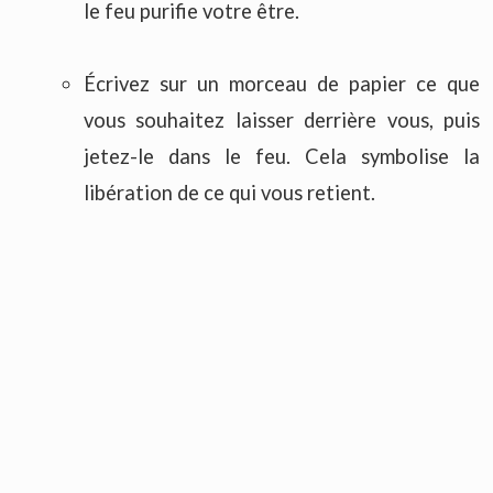
le feu purifie votre être.
Écrivez sur un morceau de papier ce que
vous souhaitez laisser derrière vous, puis
jetez-le dans le feu. Cela symbolise la
libération de ce qui vous retient.
Lecture du Tarot de Marseille
:
Préparez votre jeu de Tarot de Marseille.
Vous pouvez également utiliser des cartes
d'oracle si vous les préférez.