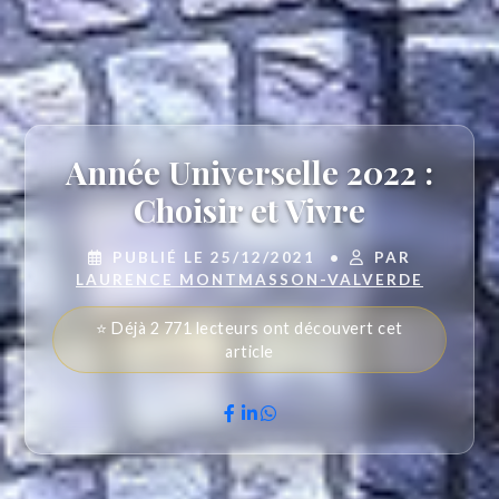
Année Universelle 2022 :
Choisir et Vivre
PUBLIÉ LE 25/12/2021
•
PAR
LAURENCE MONTMASSON-VALVERDE
⭐ Déjà 2 771 lecteurs ont découvert cet
article