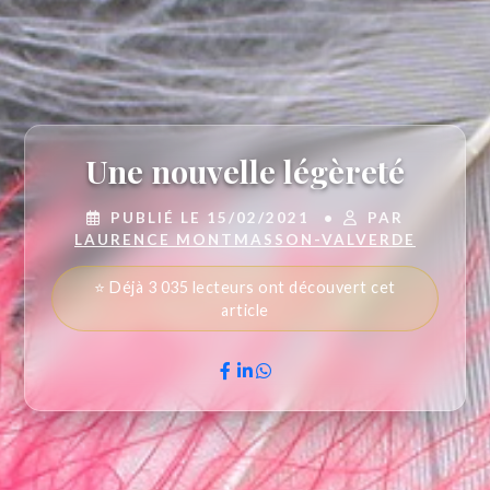
Une nouvelle légèreté
PUBLIÉ LE 15/02/2021
•
PAR
LAURENCE MONTMASSON-VALVERDE
⭐ Déjà 3 035 lecteurs ont découvert cet
article