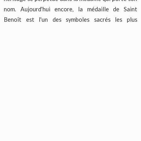
nom. Aujourd'hui encore, la médaille de Saint
Benoît est l'un des symboles sacrés les plus
populaires et les plus aimés des fidèles, et est
considérée comme un outil précieux et
indispensable pour se protéger du mal grâce à l'aide
de Jésus.
La croix-médaille de Saint Benoît
La croix-médaille de Saint Benoît montre sur une