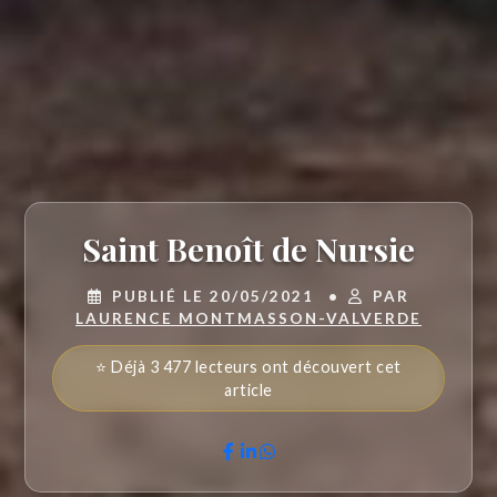
Saint Benoît de Nursie
PUBLIÉ LE 20/05/2021
•
PAR
LAURENCE MONTMASSON-VALVERDE
⭐ Déjà 3 477 lecteurs ont découvert cet
article