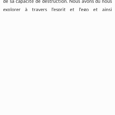
de sa capacité de destruction. Nous avons dû nous
explorer à travers l'esprit et l'ego et ainsi
reconnaître que sans l'équilibre du féminin, la force
masculine de la création est destructrice. Cela a
été un aspect très nécessaire de notre croissance
et de notre développement. Un dont nous avons
besoin pour aller de l'avant.
Mais maintenant que nous nous trouvons à ce stade
de l’évolution de l’humanité, nous nous engageons
dans un nouveau cycle, un nouveau voyage, qui met
en équilibre les deux forces dominantes de la
création - le féminin et le masculin. Ce qui met en