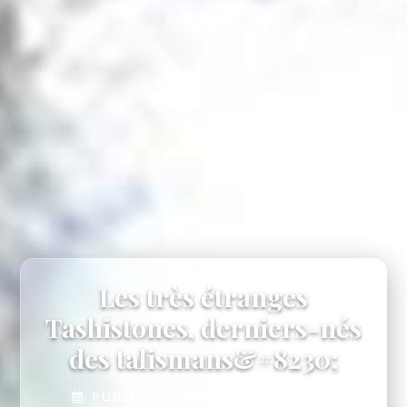
Les très étranges
Tashistones, derniers-nés
des talismans&#8230;
PUBLIÉ LE 10/01/2016
•
PAR