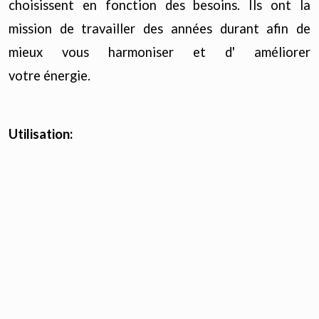
choisissent en fonction des besoins. Ils ont la
mission de travailler des années durant afin de
mieux vous harmoniser et d' améliorer
votre énergie.
Utilisation:
Avant la première utilisation, il est indispensable de
se familiariser visuellement et calmement avec
le TS puis de l'activer en suivant le symbole du doigt
afin de le synchroniser avec sa propre énergie.