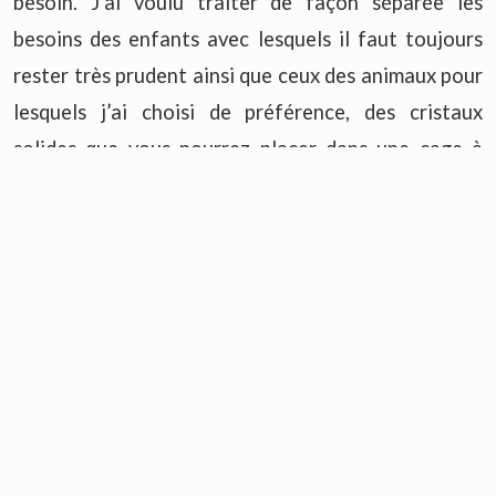
besoin. J’ai voulu traiter de façon séparée les
besoins des enfants avec lesquels il faut toujours
rester très prudent ainsi que ceux des animaux pour
lesquels j’ai choisi de préférence, des cristaux
solides que vous pourrez placer dans une cage à
pierres accrochée au collier. Enfin, une dernière
partie est consacrée aux Talismans et Pierres de
protection, dont l’efficacité n’est plus à prouver.
Vous constaterez très vite que certaines pierres
sont utiles dans un grand nombre de situations et
pourrez ainsi facilement vous constituer votre
première trousse de soins avec une vingtaine de
pierres.