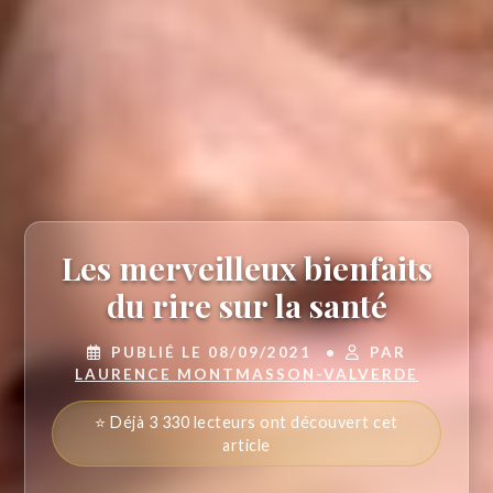
Les merveilleux bienfaits
du rire sur la santé
PUBLIÉ LE 08/09/2021
•
PAR
LAURENCE MONTMASSON-VALVERDE
⭐ Déjà 3 330 lecteurs ont découvert cet
article