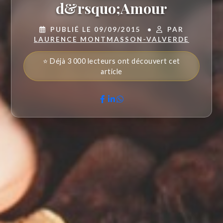
d&rsquo;Amour
PUBLIÉ LE 09/09/2015
•
PAR
LAURENCE MONTMASSON-VALVERDE
⭐ Déjà 3 000 lecteurs ont découvert cet
article