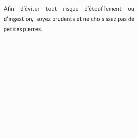
Afin d’éviter tout risque d’étouffement ou
d’ingestion, soyez prudents et ne choisissez pas de
petites pierres.
On ne doit jamais porter à la bouche une pierre !
Il est déconseillé d'utiliser des pierres brutes.
Les élixirs minéraux sont à proscrire chez les
enfants. De toutes les façons, ils doivent être
fabriqués sous certaines conditions très strictes
sous peine d’être dangereux pour la santé des
grands aussi…