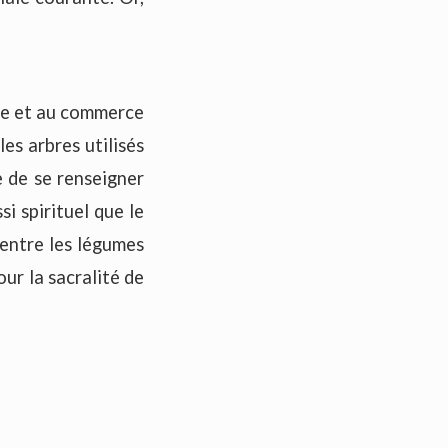
le et au commerce
es arbres utilisés
e de se renseigner
si spirituel que le
 entre les légumes
our la sacralité de
porté directement
on d'origine.