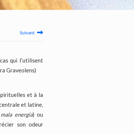
Suivant
as qui l’utilisent
era Graveolens)
irituelles et à la
entrale et latine,
u
mala
energia
) ou
précier son odeur