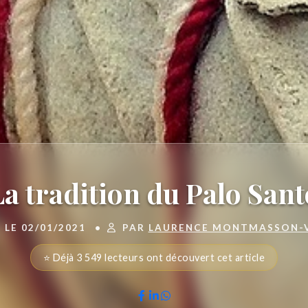
La tradition du Palo Sant
 LE 02/01/2021
•
PAR
LAURENCE MONTMASSON-
⭐ Déjà 3 549 lecteurs ont découvert cet article