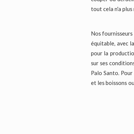
tout cela n'a plus
Nos fournisseurs
équitable, avec l
pour la productio
sur ses conditions
Palo Santo. Pour 
et les boissons ou
ce bois.
Tous nos bâtonne
du Pérou et notre 