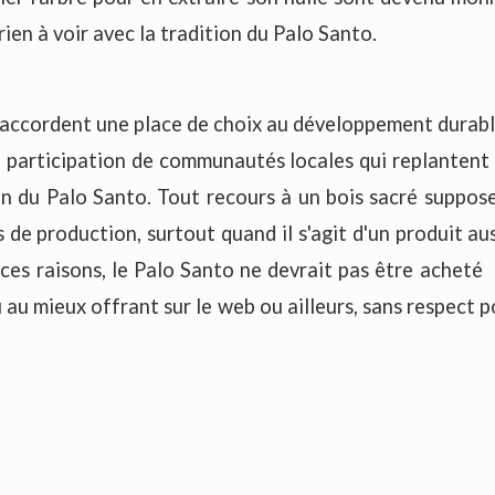
 rien à voir avec la tradition du Palo Santo.
 accordent une place de choix au développement durab
a participation de communautés locales qui replantent l
n du Palo Santo. Tout recours à un bois sacré suppos
 de production, surtout quand il s'agit d'un produit aus
ces raisons, le Palo Santo ne devrait pas être acheté
 au mieux offrant sur le web ou ailleurs, sans respect p
ts mesurent environ 10 cm. Notre Palo Santo est im
livraison est validée par EAN, code barre et certificati