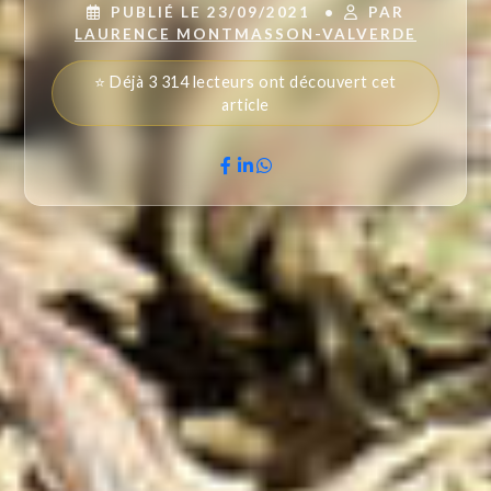
PUBLIÉ LE 23/09/2021
•
PAR
LAURENCE MONTMASSON-VALVERDE
⭐ Déjà 3 314 lecteurs ont découvert cet
article