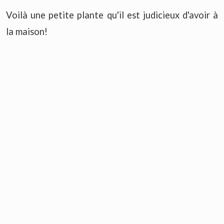
Voilà une petite plante qu'il est judicieux d'avoir à
la maison!
D'où vient son nom?
Elle n'est pas seulement connue sous le nom de
Rose de Jéricho. On lui donne aussi le nom de
Plante de Résurrection
. Ce dernier surnom
réaffirme une fois de plus toutes les idées magiques
qui l'entourent.
On pense qu'elle a été trouvée et apportée à