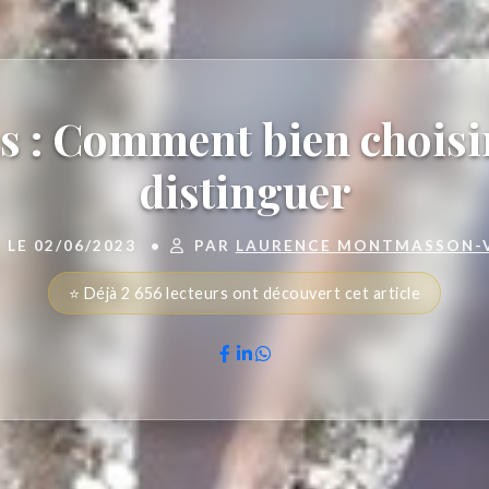
 : Comment bien choisir
distinguer
 LE 02/06/2023
•
PAR
LAURENCE MONTMASSON-
⭐ Déjà 2 656 lecteurs ont découvert cet article