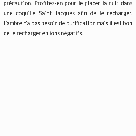
précaution. Profitez-en pour le placer la nuit dans
une coquille Saint Jacques afin de le recharger.
L'ambre n'a pas besoin de purification mais il est bon
de le recharger en ions négatifs.
Les colliers d'ambre sont en vente à la boutique.
NB :
La majorité des mamans disent avoir ressenti
les bienfaits de l'ambre sur leurs bébés pendant les
poussées dentaires, toutefois aucune donnée
scientifique ne prouve les vertus naturelles des