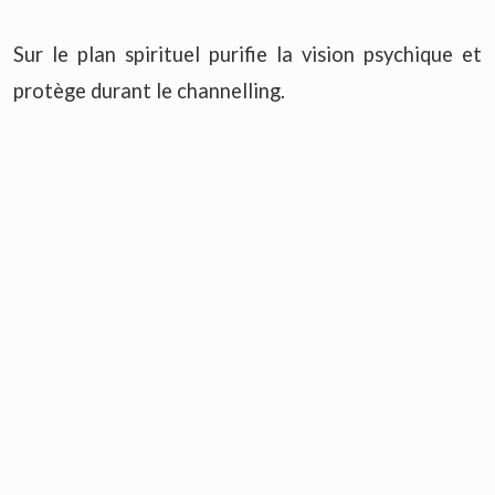
Sur le plan spirituel purifie la vision psychique et
protège durant le channelling.
La Quantum Quattro aide à protéger votre champ
aurique libre de l'énergie négative, des faibles
énergies émotionnelles et des formes-pensées
libérées par soi et par les autres, des attaques
psychiques, des entités négatives, et des débris de
vibration inférieure.
Venez vite découvrir la Quantum Quattro à la
boutique!