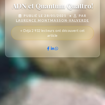
ADN et Quantum Quattro!
PUBLIÉ LE 28/01/2021
•
PAR
LAURENCE MONTMASSON-VALVERDE
⭐ Déjà 2 932 lecteurs ont découvert cet
article