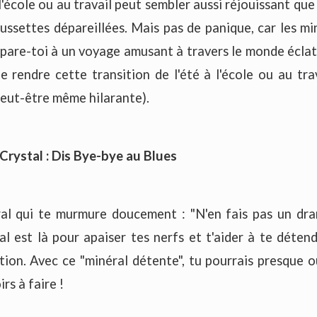
l'école ou au travail peut sembler aussi réjouissant que
ussettes dépareillées. Mais pas de panique, car les m
épare-toi à un voyage amusant à travers le monde écla
 rendre cette transition de l'été à l'école ou au tr
eut-être même hilarante).
 Crystal : Dis Bye-bye au Blues
al qui te murmure doucement : "N'en fais pas un dra
al est là pour apaiser tes nerfs et t'aider à te déte
tion. Avec ce "minéral détente", tu pourrais presque o
rs à faire !