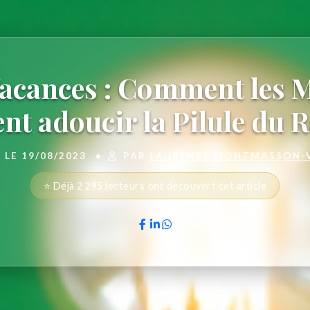
Vacances : Comment les 
nt adoucir la Pilule du 
 LE 19/08/2023
•
PAR
LAURENCE MONTMASSON-
⭐ Déjà 2 295 lecteurs ont découvert cet article