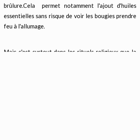
brûlure.Cela permet notamment l'ajout d'huiles
essentielles sans risque de voir les bougies prendre
feu à l'allumage.
Mais c'est surtout dans les rituels religieux que la
bougie ou cierge est toujours utilisée... en effet,
des bougies sont allumées en accompagnement
d'une prière à La Vierge Marie ou à des Saints et
sont utilisées dans bien d'autres religions ou
apparentés, telle la Wicca. On leur
attribue plusieurs propriétés dites magiques selon
leur couleur, leur odeur et leur forme.