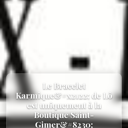
Le Bracelet
Karmique&#x2122; de Lô
est uniquement à la
Boutique Saint-
Gimer&#8230;