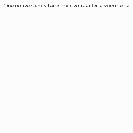
Que pouvez-vous faire pour vous aider à guérir et à
lâcher prise? Quelles sont les pratiques saines et
positives que vous pouvez utiliser pour soutenir le
processus que vous traversez?