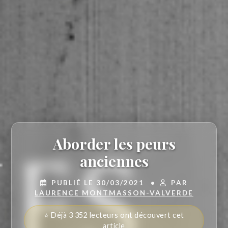
Aborder les peurs
anciennes
PUBLIÉ LE 30/03/2021
•
PAR
LAURENCE MONTMASSON-VALVERDE
⭐ Déjà 3 352 lecteurs ont découvert cet
article